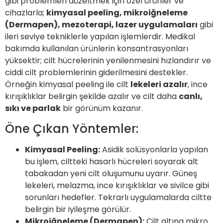
gibi problemleri düzeltmek için özel ürünler ve
cihazlarla;
kimyasal peeling, mikroiğneleme
(Dermapen), mezoterapi, lazer uygulamaları
gibi
ileri seviye tekniklerle yapılan işlemlerdir. Medikal
bakımda kullanılan ürünlerin konsantrasyonları
yüksektir; cilt hücrelerinin yenilenmesini hızlandırır ve
ciddi cilt problemlerinin giderilmesini destekler.
Örneğin kimyasal peeling ile cilt
lekeleri azalır
, ince
kırışıklıklar belirgin şekilde azalır ve cilt daha
canlı,
sıkı ve parlak
bir görünüm kazanır.
Öne Çıkan Yöntemler:
Kimyasal Peeling:
Asidik solüsyonlarla yapılan
bu işlem, ciltteki hasarlı hücreleri soyarak alt
tabakadan yeni cilt oluşumunu uyarır. Güneş
lekeleri, melazma, ince kırışıklıklar ve sivilce gibi
sorunları hedefler. Tekrarlı uygulamalarda ciltte
belirgin bir iyileşme görülür.
Mikroiğneleme (Dermapen):
Cilt altına mikro