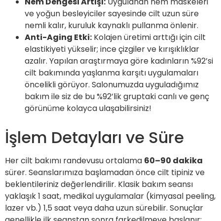
Nem Dengesi Artışı:
Uygulanan nem maskeleri
ve yoğun besleyiciler sayesinde cilt uzun süre
nemli kalır, kuruluk kaynaklı pullanma önlenir.
Anti-Aging Etki:
Kolajen üretimi arttığı için cilt
elastikiyeti yükselir; ince çizgiler ve kırışıklıklar
azalır. Yapılan araştırmaya göre kadınların %92’si
cilt bakımında yaşlanma karşıtı uygulamaları
öncelikli görüyor. Salonumuzda uyguladığımız
bakım ile siz de bu %92’lik gruptaki canlı ve genç
görünüme kolayca ulaşabilirsiniz!
İşlem Detayları ve Süre
Her cilt bakımı randevusu ortalama
60–90 dakika
sürer. Seanslarımıza başlamadan önce cilt tipiniz ve
beklentileriniz değerlendirilir. Klasik bakım seansı
yaklaşık 1 saat, medikal uygulamalar (kimyasal peeling,
lazer vb.) 1,5 saat veya daha uzun sürebilir. Sonuçlar
genellikle ilk seanstan sonra farkedilmeye başlanır;