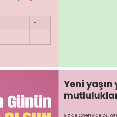
–
–
Yeni yaşın 
mutluluklar
Biz de Cherry’de bu öz