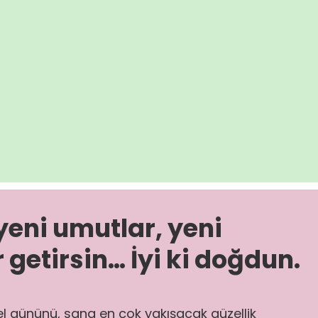
yeni umutlar, yeni
 getirsin… İyi ki doğdun.
el gününü, sana en çok yakışacak güzellik