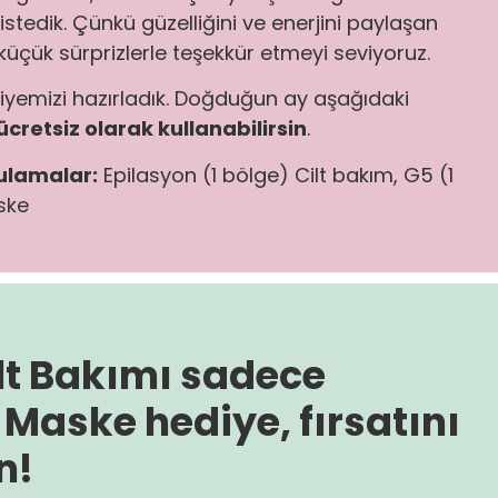
tedik. Çünkü güzelliğini ve enerjini paylaşan
 küçük sürprizlerle teşekkür etmeyi seviyoruz.
diyemizi hazırladık. Doğduğun ay aşağıdaki
ücretsiz olarak kullanabilirsin
.
ulamalar:
Epilasyon (1 bölge) Cilt bakım, G5 (1
ske
lt Bakımı sadece
 Maske hediye, fırsatını
n!