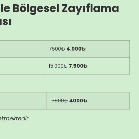
İle Bölgesel Zayıflama
sı
7500₺
4.000₺
15.000₺
7.500₺
7500₺
4000₺
tmektedir.