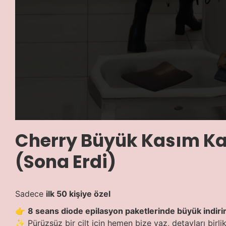
Cherry Büyük Kasım K
(Sona Erdi)
Sadece
ilk 50 kişiye özel
👉
8 seans diode epilasyon paketlerinde büyük indir
✨ Pürüzsüz bir cilt için hemen bize yaz, detayları birlik