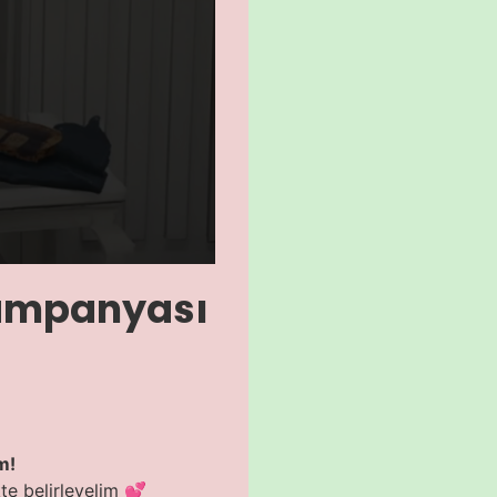
ampanyası
im!
te belirleyelim 💕