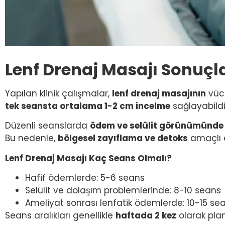
Lenf Drenaj Masajı Sonuçla
Yapılan klinik çalışmalar,
lenf drenaj masajının
vücu
tek seansta ortalama 1-2 cm incelme
sağlayabildi
Düzenli seanslarda
ödem ve selülit görünümünde
Bu nedenle,
bölgesel zayıflama ve detoks
amaçlı e
Lenf Drenaj Masajı Kaç Seans Olmalı?
Hafif ödemlerde: 5-6 seans
Selülit ve dolaşım problemlerinde: 8-10 seans
Ameliyat sonrası lenfatik ödemlerde: 10-15 se
Seans aralıkları genellikle
haftada 2 kez
olarak planl