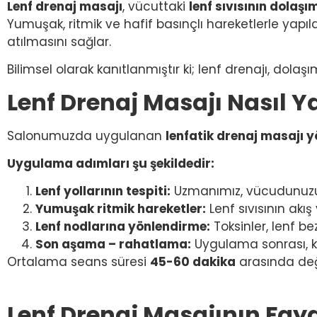
Lenf drenaj masajı
, vücuttaki
lenf sıvısının dolaş
Yumuşak, ritmik ve hafif basınçlı hareketlerle yapıl
atılmasını sağlar.
Bilimsel olarak kanıtlanmıştır ki; lenf drenajı, dolaş
Lenf Drenaj Masajı Nasıl Ya
Salonumuzda uygulanan
lenfatik drenaj masajı 
Uygulama adımları şu şekildedir:
Lenf yollarının tespiti:
Uzmanımız, vücudunuzun
Yumuşak ritmik hareketler:
Lenf sıvısının akı
Lenf nodlarına yönlendirme:
Toksinler, lenf bez
Son aşama – rahatlama:
Uygulama sonrası, ka
Ortalama seans süresi
45-60 dakika
arasında değ
Lenf Drenaj Masajının Fay