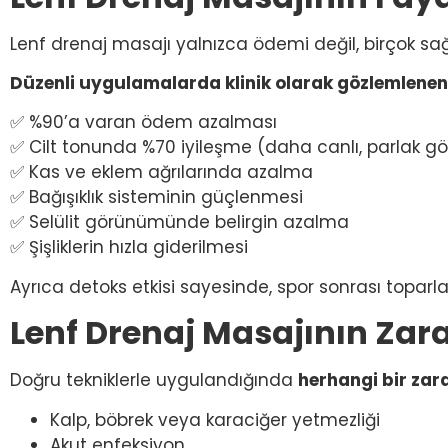
Lenf drenaj masajı yalnızca ödemi değil, birçok sağlı
Düzenli uygulamalarda klinik olarak gözlemlenen 
✅ %90’a varan ödem azalması
✅ Cilt tonunda %70 iyileşme (daha canlı, parlak 
✅ Kas ve eklem ağrılarında azalma
✅ Bağışıklık sisteminin güçlenmesi
✅ Selülit görünümünde belirgin azalma
✅ Şişliklerin hızla giderilmesi
Ayrıca detoks etkisi sayesinde, spor sonrası toparl
Lenf Drenaj Masajının Zara
Doğru tekniklerle uygulandığında
herhangi bir zar
Kalp, böbrek veya karaciğer yetmezliği
Akut enfeksiyon