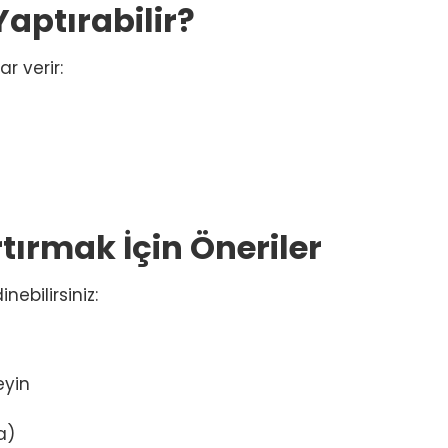
Yaptırabilir?
ar verir:
rtırmak İçin Öneriler
nebilirsiniz:
eyin
a)