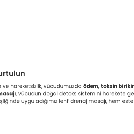
urtulun
e ve hareketsizlik, vücudumuzda
ödem, toksin biriki
masajı
, vücudun doğal detoks sistemini harekete geçi
eşliğinde uyguladığımız lenf drenaj masajı, hem estet