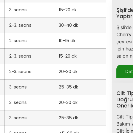
Şişli’
3. seans
15-20 dk
Yaptır
2-3. seans
30-40 dk
Şişli’d
Cherry 
2. seans
10-15 dk
çevresi
için ha
salon n
2-3. seans
15-20 dk
2-3. seans
20-30 dk
Det
3. seans
25-35 dk
Cilt Ti
Doğru
3. seans
20-30 dk
Öneril
Cilt Tip
3. seans
25-35 dk
Bakım 
Cilt İç