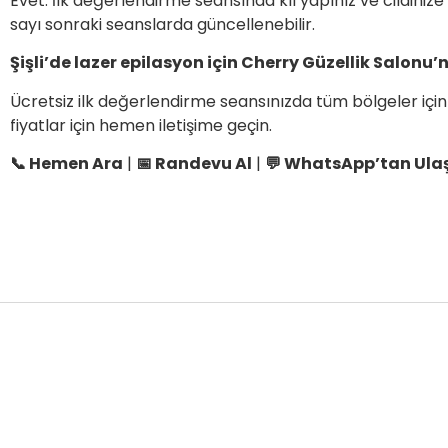
Evet. İlk değerlendirme seansında kıl yapınız ve cildinize 
sayı sonraki seanslarda güncellenebilir.
Şişli’de lazer epilasyon için Cherry Güzellik Salonu’n
Ücretsiz ilk değerlendirme seansınızda tüm bölgeler için 
fiyatlar için hemen iletişime geçin.
📞 Hemen Ara
|
📅 Randevu Al
|
💬 WhatsApp’tan Ula