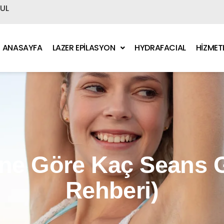
BUL
ANASAYFA
LAZER EPİLASYON
HYDRAFACIAL
HİZMET
ine Göre Kaç Seans G
Rehberi)