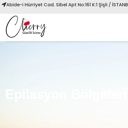
Abide-i Hürriyet Cad. Sibel Apt No:161 K:1 Şişli / İSTAN
Epilasyon Bölgeler