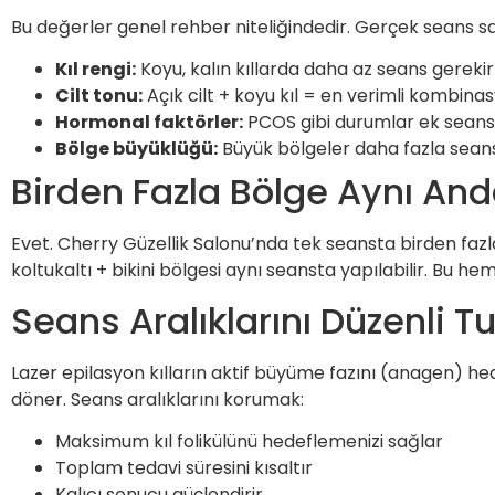
Bu değerler genel rehber niteliğindedir. Gerçek seans say
Kıl rengi:
Koyu, kalın kıllarda daha az seans gerekir
Cilt tonu:
Açık cilt + koyu kıl = en verimli kombina
Hormonal faktörler:
PCOS gibi durumlar ek seans 
Bölge büyüklüğü:
Büyük bölgeler daha fazla seans 
Birden Fazla Bölge Aynı And
Evet. Cherry Güzellik Salonu’nda tek seansta birden f
koltukaltı + bikini bölgesi aynı seansta yapılabilir. Bu
Seans Aralıklarını Düzenli
Lazer epilasyon kılların aktif büyüme fazını (anagen) he
döner. Seans aralıklarını korumak:
Maksimum kıl folikülünü hedeflemenizi sağlar
Toplam tedavi süresini kısaltır
Kalıcı sonucu güçlendirir