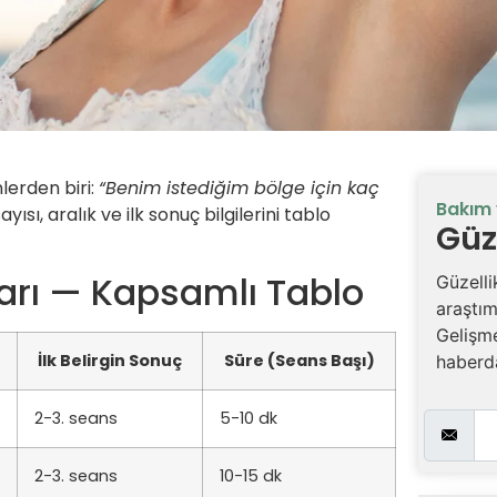
erden biri:
“Benim istediğim bölge için kaç
Bakım 
sı, aralık ve ilk sonuç bilgilerini tablo
Güz
ları — Kapsamlı Tablo
Güzelli
araştım
Gelişm
İlk Belirgin Sonuç
Süre (Seans Başı)
haberda
2-3. seans
5-10 dk
2-3. seans
10-15 dk