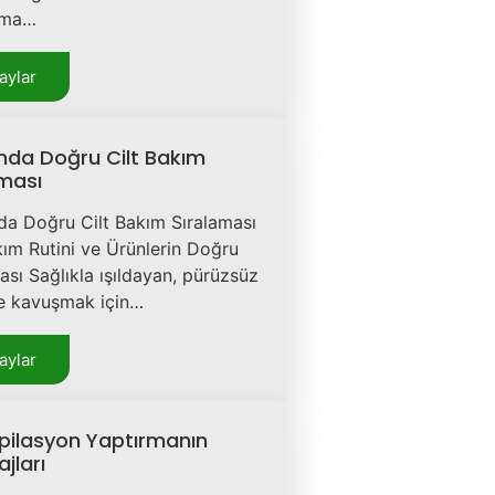
ama…
aylar
mda Doğru Cilt Bakım
aması
da Doğru Cilt Bakım Sıralaması
kım Rutini ve Ürünlerin Doğru
ası Sağlıkla ışıldayan, pürüzsüz
de kavuşmak için…
aylar
Epilasyon Yaptırmanın
jları