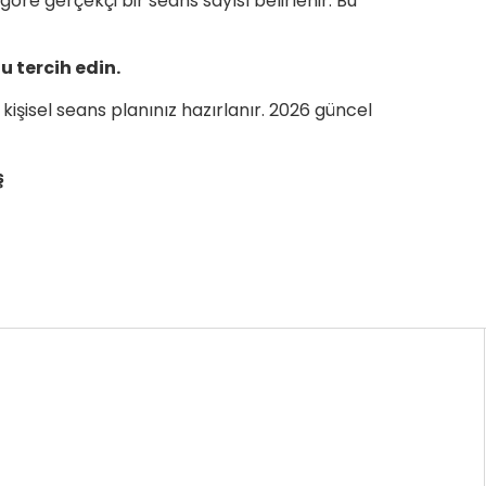
göre gerçekçi bir seans sayısı belirlenir. Bu
u tercih edin.
kişisel seans planınız hazırlanır. 2026 güncel
ş