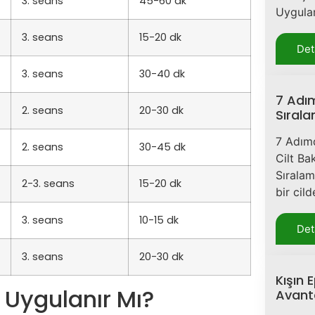
3. seans
45-60 dk
Uygul
3. seans
15-20 dk
Det
3. seans
30-40 dk
7 Adı
2. seans
20-30 dk
Sıral
7 Adım
2. seans
30-45 dk
Cilt Ba
Sıralam
2-3. seans
15-20 dk
bir cil
3. seans
10-15 dk
Det
3. seans
20-30 dk
Kışın 
 Uygulanır Mı?
Avanta