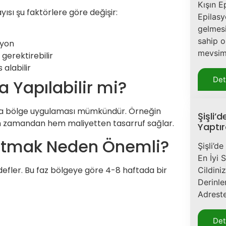
Kışın E
ısı şu faktörlere göre değişir:
Epilasy
gelmesi
sahip o
syon
mevsim
gerektirebilir
alabilir
Det
a Yapılabilir mi?
azla bölge uygulaması mümkündür. Örneğin
Şişli’
 hem zamandan hem maliyetten tasarruf sağlar.
Yaptır
 Tutmak Neden Önemli?
Şişli’d
En İyi 
defler. Bu faz bölgeye göre 4-8 haftada bir
Cildini
Derinl
Adreste
Det