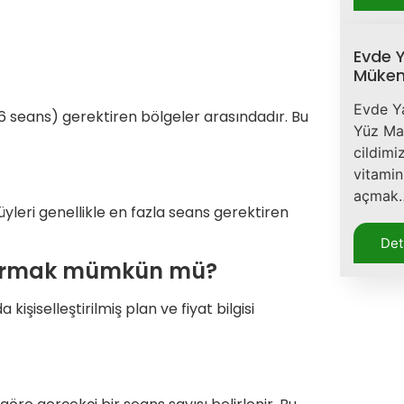
Evde Y
Mükem
Evde Y
(6 seans) gerektiren bölgeler arasındadır. Bu
Yüz Ma
cildimi
vitamin
açmak
leri genellikle en fazla seans gerektiren
Det
ptırmak mümkün mü?
şiselleştirilmiş plan ve fiyat bilgisi